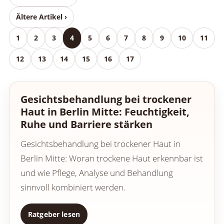
Ältere Artikel ›
1
2
3
4
5
6
7
8
9
10
11
12
13
14
15
16
17
Gesichtsbehandlung bei trockener
Haut in Berlin Mitte: Feuchtigkeit,
Ruhe und Barriere stärken
Gesichtsbehandlung bei trockener Haut in
Berlin Mitte: Woran trockene Haut erkennbar ist
und wie Pflege, Analyse und Behandlung
sinnvoll kombiniert werden.
Ratgeber lesen