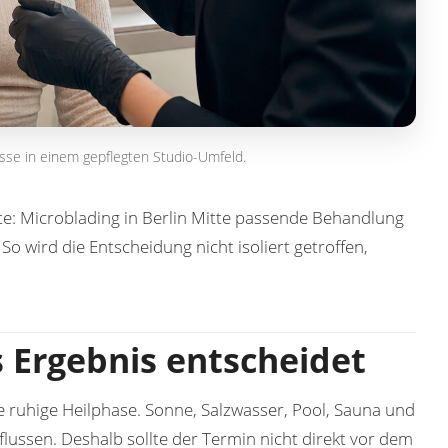
isse in einem gepflegten Studio-Umfeld.
te:
Microblading in Berlin Mitte
passende Behandlung
. So wird die Entscheidung nicht isoliert getroffen,
 Ergebnis entscheidet
ruhige Heilphase. Sonne, Salzwasser, Pool, Sauna und
flussen. Deshalb sollte der Termin nicht direkt vor dem