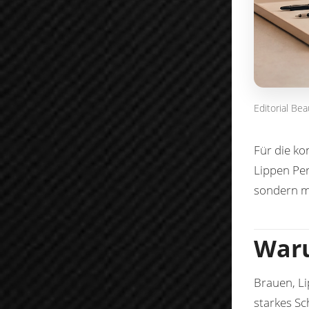
Editorial Be
Für die ko
Lippen Pe
sondern mi
Waru
Brauen, Li
starkes Sc