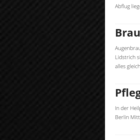
Abflug lieg
Brau
Augenbraue
Lidstrich 
alles glei
Pfle
In der Hei
Berlin Mit