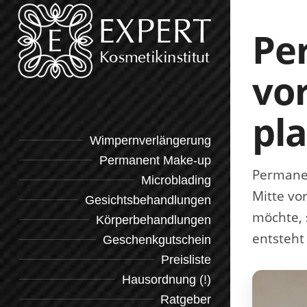
Pe
vor
pl
Wimpernverlängerung
Permanent Make-up
Permanen
Microblading
Mitte vo
Gesichtsbehandlungen
möchte, 
Körperbehandlungen
entsteht 
Geschenkgutschein
Preisliste
Hausordnung (!)
Ratgeber