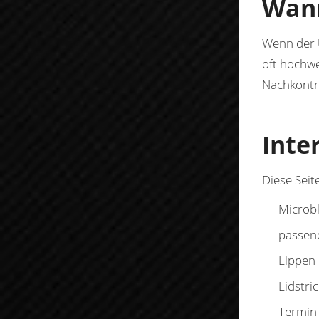
Wann
Wenn der U
oft hochwe
Nachkontro
Inte
Diese Seit
Microbl
passen
Lippen
Lidstr
Termin