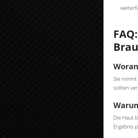
weiter
FAQ:
Brau
Woran
Sie nimmt 
sollten ve
Warum 
Die Haut b
Ergebnis p