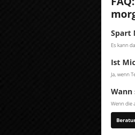
FAQ:
morg
Spart 
Es kann da
Ist Mi
Ja, wenn T
Wann 
Wenn die a
Beratu