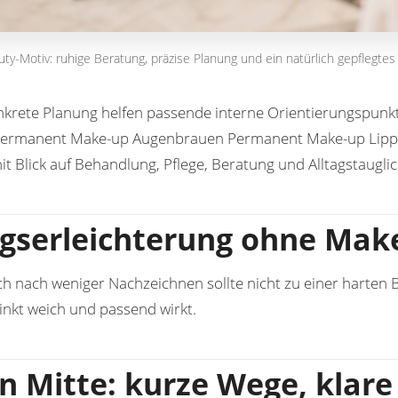
auty-Motiv: ruhige Beratung, präzise Planung und ein natürlich gepflegtes
nkrete Planung helfen passende interne Orientierungspunk
ermanent Make-up Augenbrauen
Permanent Make-up Lip
t Blick auf Behandlung, Pflege, Beratung und Alltagstauglic
agserleichterung ohne Ma
 nach weniger Nachzeichnen sollte nicht zu einer harten Br
nkt weich und passend wirkt.
in Mitte: kurze Wege, klar