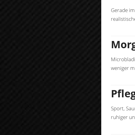
Gerade im 
realistis
Morg
Microbladi
weniger mu
Pfle
Sport, Sau
ruhiger un