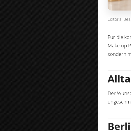
Editorial Be
Für die ko
Make-up
P
sondern mi
Allt
Der Wunsch
ungeschmi
Berl