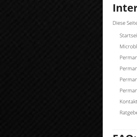
Inte
Diese Seit
Startse
Microb
Perman
Perman
Perman
Perman
Kontak
Ratgeb