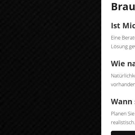
Brau
Ist Mi
Eine Berat
Lösung gew
Wie na
Natürlich
vorhanden
Wann s
Planen Sie
realistisch