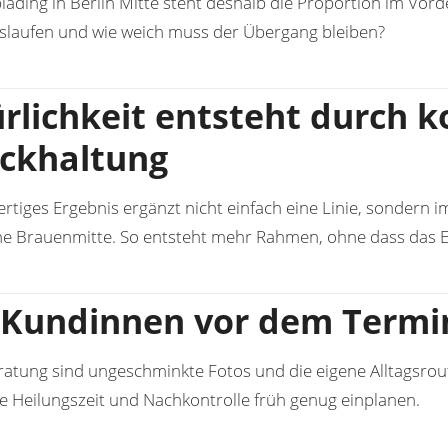
lading in Berlin Mitte steht deshalb die Proportion im Vord
uslaufen und wie weich muss der Übergang bleiben?
rlichkeit entsteht durch ko
ckhaltung
rtiges Ergebnis ergänzt nicht einfach eine Linie, sondern im
e Brauenmitte. So entsteht mehr Rahmen, ohne dass das En
Kundinnen vor dem Termin
ratung sind ungeschminkte Fotos und die eigene Alltagsrout
lte Heilungszeit und Nachkontrolle früh genug einplanen.