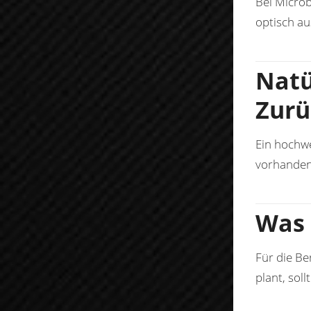
Bei Microb
optisch a
Natü
Zurü
Ein hochwe
vorhanden
Was 
Für die Be
plant, sol