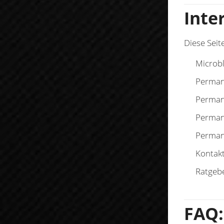
Inte
Diese Seit
Microb
Perman
Perman
Perman
Perman
Kontak
Ratgeb
FAQ: