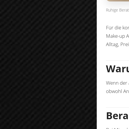
Ruhige Berat
Für die ko
Make-up 
Alltag, Pr
Waru
Wenn der ä
obwohl An
Bera