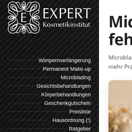
Mic
fe
Microbla
Wimpernverlängerung
mehr Prä
Permanent Make-up
Microblading
Gesichtsbehandlungen
Körperbehandlungen
Geschenkgutschein
Preisliste
Hausordnung (!)
Ratgeber