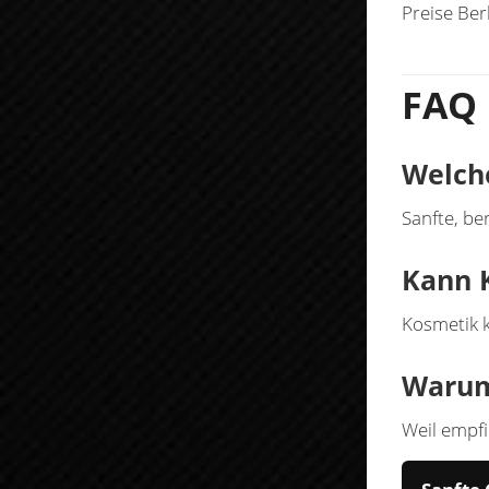
Preise Ber
FAQ
Welch
Sanfte, be
Kann 
Kosmetik k
Warum
Weil empfi