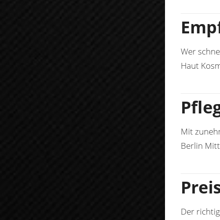
Empf
Wer schnel
Haut Kosme
Pfle
Mit zunehm
Berlin Mit
Prei
Der richti