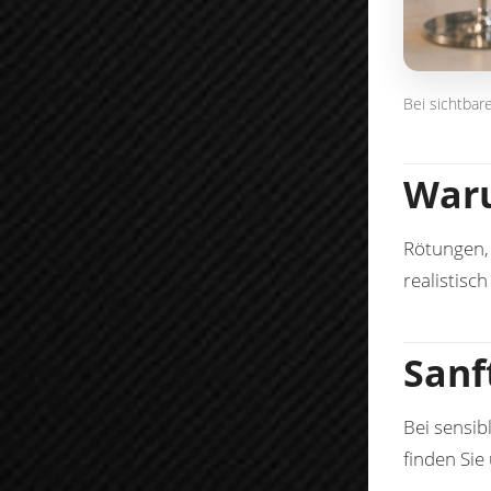
Bei sichtbar
Waru
Rötungen, 
realistisch
Sanf
Bei sensib
finden Sie